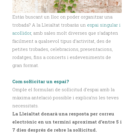
Estàs buscant un lloc on poder organitzar una
trobada? A la Lleialtat trobaràs un
espai singular i
acollidor
, amb sales molt diverses que s’adapten
fàcilment a qualsevol tipus d’activitat, des de
petites trobades, celebracions, presentacions,
rodatges, fins a concerts i esdeveniments de
gran format.
Com sol·licitar un espai?
Omple el formulari de sol·licitud d’espai amb la
màxima antelació possible i explica’ns les teves
necessitats.
La Lleialtat donarà una resposta per correu
electrònic en un termini aproximat d’entre 5 i
7 dies després de rebre la sol·licitud.