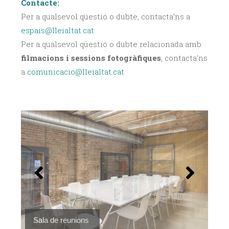
Contacte:
Per a qualsevol qüestió o dubte, contacta’ns a
espais@lleialtat.cat
Per a qualsevol qüestió o dubte relacionada amb
filmacions i sessions fotogràfiques
, contacta’ns
a
comunicacio@lleialtat.cat
Atri
Sala de reunions