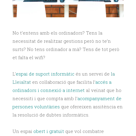
No t’entens amb els ordinadors? Tens la
necessitat de realitzar gestions però no te’n
surts? No tens ordinador a mà? Tens de tot però
et falta el wifi?
L’
espai de suport informàtic
és un servei de
la
Lleialtat
en col·laboració que facilita l’
accés a
ordinadors i connexió a internet
al veïnat que ho
necessiti i que compta amb l’
acompanyament de
persones voluntàries
que ofereixen assitència en
la resolució de dubtes informàtics.
Un espai
obert i gratuït
que vol combatre