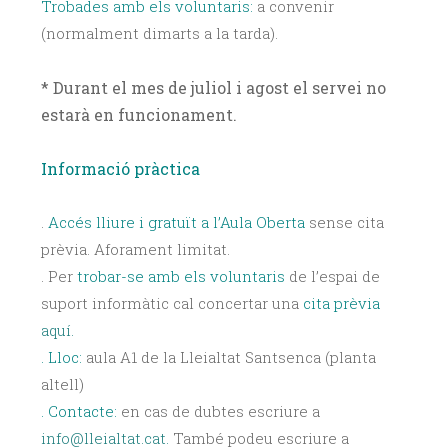
Trobades amb els voluntaris:
a convenir
(normalment dimarts a la tarda).
* Durant el mes de juliol i agost el servei no
estarà en funcionament.
Informació pràctica
.
Accés lliure i gratuït a l’Aula Oberta
sense cita
prèvia. Aforament limitat.
. Per
trobar-se amb els voluntaris
de l’espai de
suport informàtic cal concertar una
cita prèvia
aquí.
. Lloc:
aula A1 de la Lleialtat Santsenca (planta
altell)
. Contacte:
en cas de dubtes escriure a
info@lleialtat.cat.
També podeu escriure a