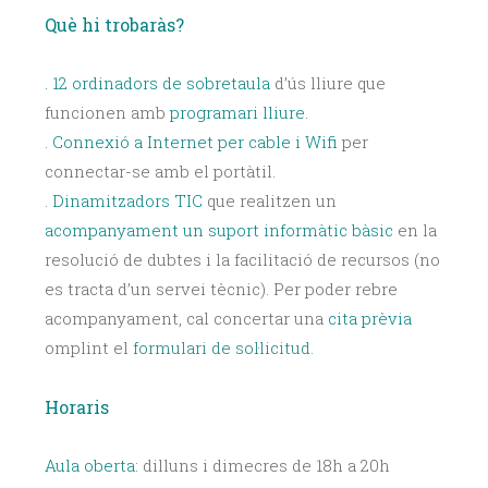
Què hi trobaràs?
. 12
ordinadors de sobretaula
d’ús lliure que
funcionen amb
programari lliure
.
.
Connexió a Internet per cable i Wifi
per
connectar-se amb el portàtil.
.
Dinamitzadors TIC
que realitzen un
acompanyament un suport informàtic bàsic
en la
resolució de dubtes i la facilitació de recursos (no
es tracta d’un servei tècnic). Per poder rebre
acompanyament, cal concertar una
cita prèvia
omplint el
formulari de sol·licitud.
Horaris
Aula oberta:
dilluns i dimecres de 18h a 20h