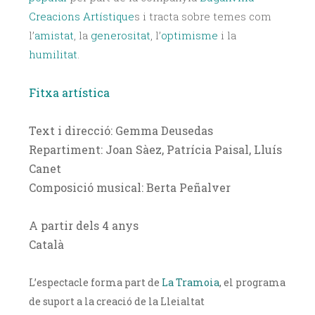
Creacions Artístique
s i tracta sobre temes com
l’
amistat
, la
generositat
, l’
optimisme
i la
humilitat
.
Fitxa artística
Text i direcció: Gemma Deusedas
Repartiment: Joan Sàez, Patrícia Paisal, Lluís
Canet
Composició musical: Berta Peñalver
A partir dels 4 anys
Català
L’espectacle forma part de
La Tramoia
, el programa
de suport a la creació de la Lleialtat