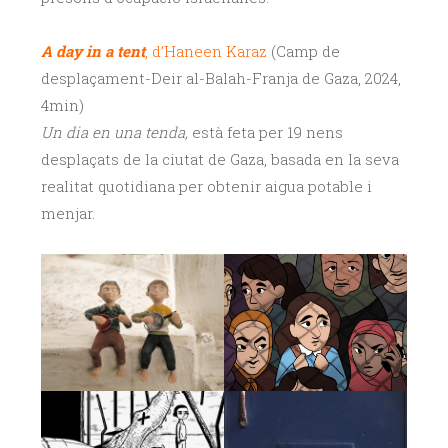
A day in a tent
, d’Haneen Karaz
(Camp de
desplaçament-Deir al-Balah-Franja de Gaza, 2024,
4min)
Un dia en una tenda,
està feta per 19 nens
desplaçats de la ciutat de Gaza, basada en la seva
realitat quotidiana per obtenir aigua potable i
menjar.