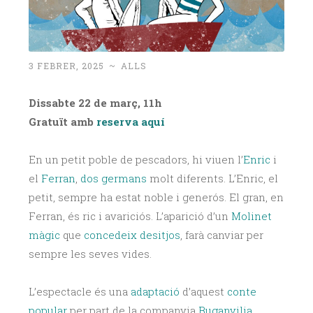
3 FEBRER, 2025
~
ALLS
Dissabte 22 de març, 11h
Gratuït amb
reserva aquí
En un petit poble de pescadors, hi viuen l’
Enric
i
el
Ferran
,
dos germans
molt diferents. L’Enric, el
petit, sempre ha estat noble i generós. El gran, en
Ferran, és ric i avariciós. L’aparició d’un
Molinet
màgic
que
concedeix desitjos
, farà canviar per
sempre les seves vides.
L’espectacle és una
adaptació
d’aquest
conte
popular
per part de la companyia
Buganvilia