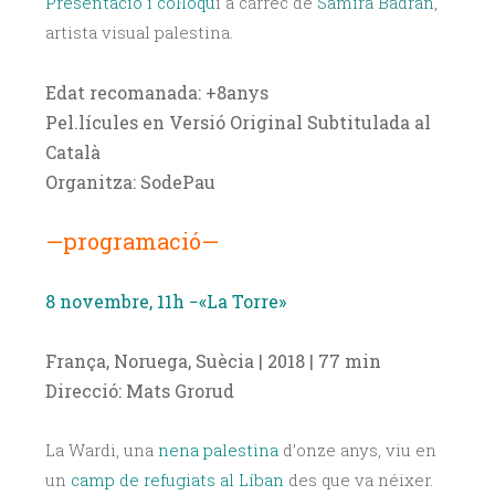
Presentació i col·loqu
i a càrrec de
Samira Badran
,
artista visual palestina.
Edat recomanada: +8anys
Pel.lícules en Versió Original Subtitulada al
Català
Organitza: SodePau
—programació—
8 novembre, 11h −«La Torre»
França, Noruega, Suècia | 2018 | 77 min
Direcció: Mats Grorud
La Wardi, una
nena palestina
d’onze anys, viu en
un
camp de refugiats al Líban
des que va néixer.