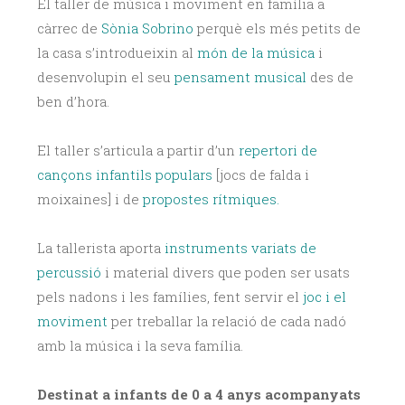
El taller de música i moviment en família a
càrrec de
Sònia Sobrino
perquè els més petits de
la casa s’introdueixin al
món de la música
i
desenvolupin el seu
pensament musical
des de
ben d’hora.
El taller s’articula a partir d’un
repertori de
cançons infantils populars
[jocs de falda i
moixaines] i de
propostes rítmiques.
La tallerista aporta
instruments variats de
percussió
i material divers que poden ser usats
pels nadons i les famílies, fent servir el
joc i el
moviment
per treballar la relació de cada nadó
amb la música i la seva família.
Destinat a infants de 0 a 4 anys acompanyats