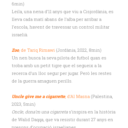
6min)
Leila, una nena d’11 anys que viu a Cisjordània, es
lleva cada matí abans de l’alba per arribar a
l’escola, havent de travessar un control militar
israelià.
Zoo
, de Tariq Rimawi
(Jordània, 2022, 8min)
Un nen busca la seva pilota de futbol quan es
troba amb un petit tigre que el segueix a la
recerca d’un lloc segur per jugar. Però les restes
de la guerra amaguen perills.
Uncle give me a cigarrette
, d’Al Masna
(Palestina,
2023, 5min)
Oncle, dona’m una cigarreta
s’inspira en la història
de Walid Daqqa, que va resistir durant 27 anys en
presons d’ocupació israelianes.