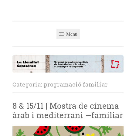
La Lleialtat
Skip
Un espai de gestió comunitària del barri de Sants
Santsenca
to
dedicat a la cultura, el veïnatge i la cooperació
content
Menu
Categoria:
programació familiar
8 & 15/11 | Mostra de cinema
àrab i mediterrani —familiar