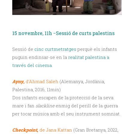
15 novembre, 11h −Sessió de curts palestins
Sessió de
cinc curtmetratges
perquè els infants
puguin endinsar-se en la
realitat palestina a
través del cinema.
Ayny
,
d’Ahmad Saleh
(Alemanya, Jordània,
Palestina, 2016, 11min)
Dos infants escapen de la protecció de la seva
mare i fan
slackline
enmig del perill de la guerra
per tocar música amb el seu instrument somniat.
Checkpoint
,
de Jana Kattan
(Gran Bretanya, 2022,