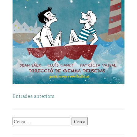
Navegació
Entrades anteriors
d'entrades
Cerca: