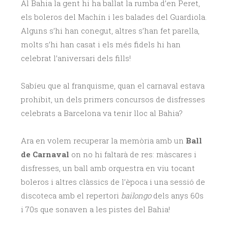
Al Bahia la gent hi ha ballat la rumba d’en Peret,
els boleros del Machín i les balades del Guardiola.
Alguns s’hi han conegut, altres s’han fet parella,
molts s’hi han casat i els més fidels hi han
celebrat l’aniversari dels fills!
Sabíeu que al franquisme, quan el carnaval estava
prohibit, un dels primers concursos de disfresses
celebrats a Barcelona va tenir lloc al Bahia?
Ara en volem recuperar la memòria amb un
Ball
de Carnaval
on no hi faltarà de res: màscares i
disfresses, un ball amb orquestra en viu tocant
boleros i altres clàssics de l’època i una sessió de
discoteca amb el repertori
bailongo
dels anys 60s
i 70s que sonaven a les pistes del Bahia!