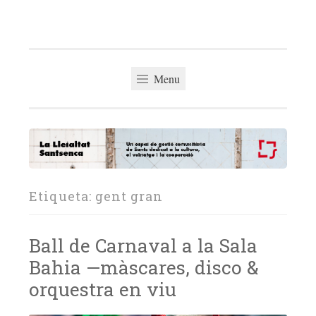
La Lleialtat
Skip
Un espai de gestió comunitària del barri de Sants
Santsenca
to
dedicat a la cultura, el veïnatge i la cooperació
content
Menu
Etiqueta:
gent gran
Ball de Carnaval a la Sala
Bahia —màscares, disco &
orquestra en viu