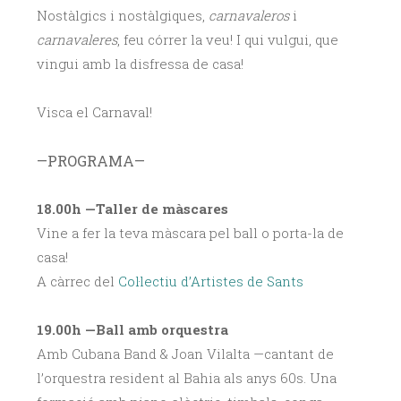
Nostàlgics i nostàlgiques,
carnavaleros
i
carnavaleres
, feu córrer la veu! I qui vulgui, que
vingui amb la disfressa de casa!
Visca el Carnaval!
—PROGRAMA—
18.00h —Taller de màscares
Vine a fer la teva màscara pel ball o porta-la de
casa!
A càrrec del
Col·lectiu d’Artistes de Sants
19.00h —Ball amb orquestra
Amb Cubana Band & Joan Vilalta —cantant de
l’orquestra resident al Bahia als anys 60s. Una