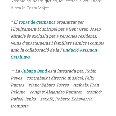
Nostàlgics, nostàlgiques, feu córrer la veu i veniu!
Visca la Festa Major!
* El
sopar de germanor
organitzat per
l’Equipament Municipal per a Gent Gran Josep
Miracle és exclusiu per a persones residents,
veïns d’apartaments i familiars i amics i compta
amb la col·laboració de la
Fundació Avismón-
Catalunya
.
** La
Cubana Band
està integrada per: Robin
Reyes —contrabaix i direcció musical; Felix
Ramos —piano; Babaro Torres —timbals; Fran
Palomo —congas; Alejandro Ramirez —trombó;
Rafael Jenks —saxofó; Roberto Echevarria —
trompeta