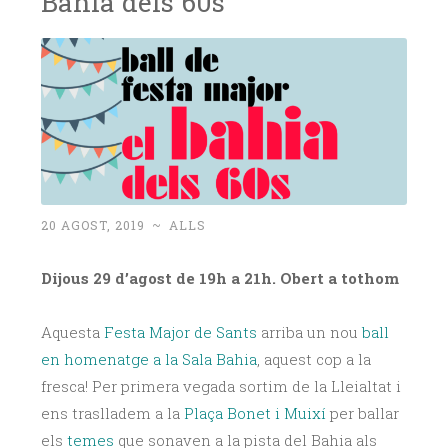
Bahia dels 60s
20 AGOST, 2019
~
ALLS
Dijous 29 d’agost de 19h a 21h. Obert a tothom
Aquesta
Festa Major de Sants
arriba un nou
ball
en homenatge a la Sala Bahia
, aquest cop a la
fresca! Per primera vegada sortim de la Lleialtat i
ens traslladem a la
Plaça Bonet i Muixí
per ballar
els
temes
que sonaven a la pista del Bahia als