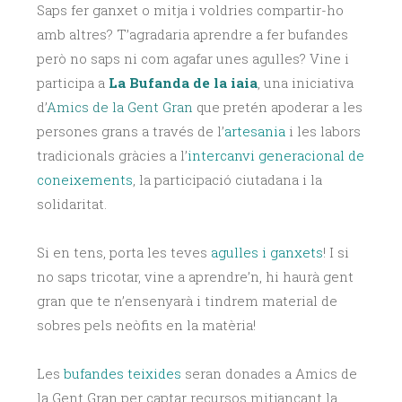
Saps fer ganxet o mitja i voldries compartir-ho
amb altres? T’agradaria aprendre a fer bufandes
però no saps ni com agafar unes agulles? Vine i
participa a
La Bufanda de la iaia
, una iniciativa
d’
Amics de la Gent Gran
que pretén apoderar a les
persones grans a través de l’
artesania
i les labors
tradicionals gràcies a l’
intercanvi generacional de
coneixements
, la participació ciutadana i la
solidaritat.
Si en tens, porta les teves
agulles i ganxets
! I si
no saps tricotar, vine a aprendre’n, hi haurà gent
gran que te n’ensenyarà i tindrem material de
sobres pels neòfits en la matèria!
Les
bufandes teixides
seran donades a Amics de
la Gent Gran per captar recursos mitjançant la