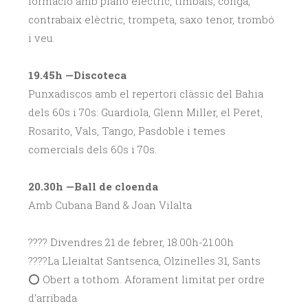
formació amb piano elèctric, timbals, conga,
contrabaix elèctric, trompeta, saxo tenor, trombó
i veu.
19.45h —Discoteca
Punxadiscos amb el repertori clàssic del Bahia
dels 60s i 70s: Guardiola, Glenn Miller, el Peret,
Rosarito, Vals, Tango, Pasdoble i temes
comercials dels 60s i 70s.
20.30h —Ball de cloenda
Amb Cubana Band & Joan Vilalta
????️ Divendres 21 de febrer, 18.00h-21.00h
????La Lleialtat Santsenca, Olzinelles 31, Sants
⭕️ Obert a tothom. Aforament limitat per ordre
d’arribada