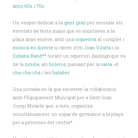
anys 60s i 70s
.
Un vespre dedicat a la
gent gran
per recordar els
envelats de festa major que es muntaven a la
plaça anys enrere, amb una
orquestra
al complet i
música en directe
a càrrec d’en
Joan Vilalta
i la
Cubana Band**
tocant un repertori
bailongo
que va
de la
rumba
, als
boleros
, passant per la
salsa
, el
cha-cha-chá
i les
balades
.
Una jornada en la que encetem la col·laboració
amb l’Equipament Muncipal per a Gent Gran
Josep Miracle que, a més, organitza
simultàniament, un sopar de germanor a la plaça
per a persones del centre*.