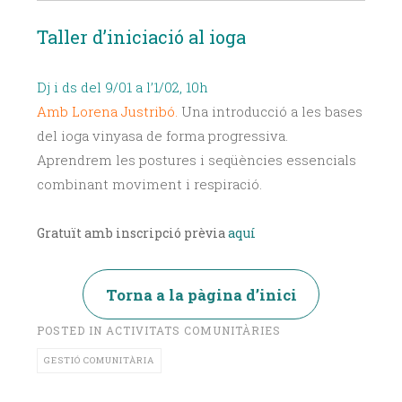
Taller d’iniciació al ioga
Dj i ds del 9/01 a l’1/02, 10h
Amb Lorena Justribó.
Una introducció a les bases
del ioga vinyasa de forma progressiva.
Aprendrem les postures i seqüències essencials
combinant moviment i respiració.
Gratuït amb inscripció prèvia
aquí
Torna a la pàgina d’inici
POSTED IN
ACTIVITATS COMUNITÀRIES
GESTIÓ COMUNITÀRIA