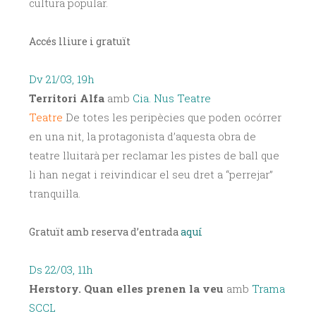
cultura popular.
Accés lliure i gratuït
Dv 21/03, 19h
Territori Alfa
amb
Cia. Nus Teatre
Teatre
De totes les peripècies que poden ocórrer
en una nit, la protagonista d’aquesta obra de
teatre lluitarà per reclamar les pistes de ball que
li han negat i reivindicar el seu dret a “perrejar”
tranquil·la.
Gratuït amb reserva d’entrada
aquí
Ds 22/03, 11h
Herstory. Quan elles prenen la veu
amb
Trama
SCCL