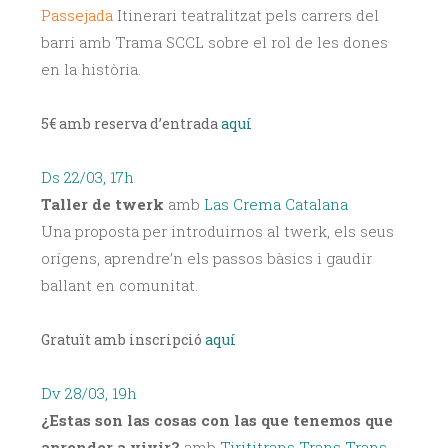
Passejada
Itinerari teatralitzat pels carrers del
barri amb Trama SCCL sobre el rol de les dones
en la història.
5€ amb reserva d’entrada
aquí
Ds 22/03, 17h
Taller de twerk
amb
Las Crema Catalana
Una proposta per introduir­nos al twerk, els seus
orígens, aprendre’n els passos bàsics i gaudir
ballant en comunitat.
Gratuït amb inscripció
aquí
Dv 28/03, 19h
¿Estas son las cosas con las que
tenemos que
aprender a vivir?
amb
Tirititrans Trans Trans