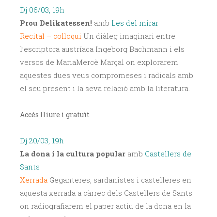
Dj 06/03, 19h
Prou Delikatessen!
amb
Les del mirar
Recital – col·loqui
Un diàleg imaginari entre
l’escriptora austríaca Ingeborg Bachmann i els
versos de Maria­Mercè Marçal on explorarem
aquestes dues veus compromeses i radicals amb
el seu present i la seva relació amb la literatura.
Accés lliure i gratuït
Dj 20/03, 19h
La dona i la cultura popular
amb
Castellers de
Sants
Xerrada
Geganteres, sardanistes i castelleres en
aquesta xerrada a càrrec dels Castellers de Sants
on radiografiarem el paper actiu de la dona en la