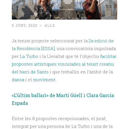
5 JUNY, 2025
~
ALLS
Ja tenim projecte seleccionat per la
2a edició de
la Residència [ESSA]
, una convocatòria impulsada
per
La Turbo
i la Lleialtat que té l’objectiu
facilitar
propostes artístiques vinculades al teixit creatiu
del barri de Sants
i que treballin en l’àmbit de la
dansa
i el
moviment
.
«L’últim ballarí» de Martí Güell i Clara Garcia
Espada
Entre les 8 propostes recepcionades, el jurat,
integrat per una persona de La Turbo i una de la