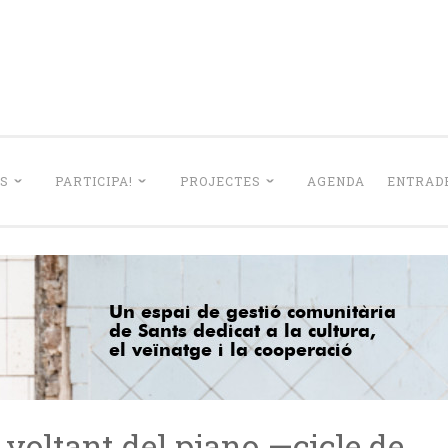
La Lleialtat Sant
el barri de Sants dedicat a la cultura, el veïnatge i la coo
S
PARTICIPA!
PROJECTES
AGENDA
ENTRADE
l voltant del piano —cicle de