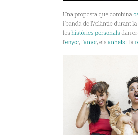
Una proposta que combina
ca
i banda de l’Atlàntic durant l
les
històries personals
darrere
l’
enyor
, l’
amor
, els
anhels
i la
r