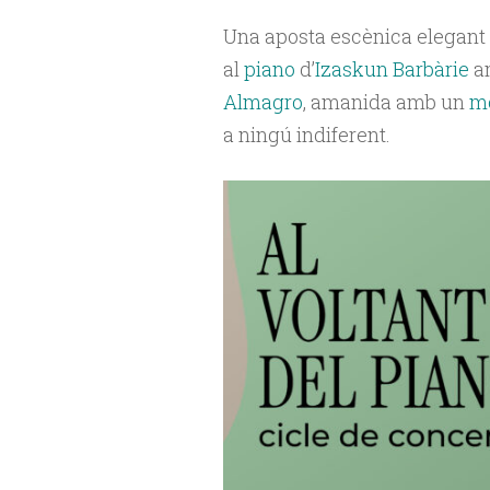
Una aposta escènica elegant 
al
piano
d’
Izaskun Barbàrie
am
Almagro
, amanida amb un
mo
a ningú indiferent.