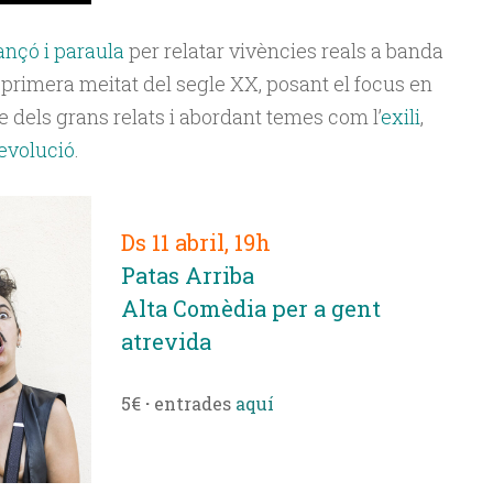
nçó i paraula
per relatar vivències reals a banda
a primera meitat del segle XX, posant el focus en
 dels grans relats i abordant temes com l’
exili
,
evolució
.
Ds 11 abril, 19h
Patas Arriba
Alta Comèdia per a gent
atrevida
5€
·
entrades
aquí