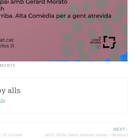
IMENTS
by
alls
lls
NEXT ›
i El Corralet
24/02-18/04 | Sants, escenari literari —4a edició