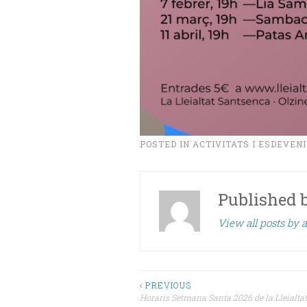
POSTED IN
ACTIVITATS I ESDEVEN
Published 
View all posts by a
Navegació
‹ PREVIOUS
Horaris Setmana Santa 2026 de la Lleialtat 