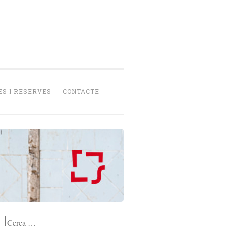
senca
peració
S I RESERVES
CONTACTE
Cerca: