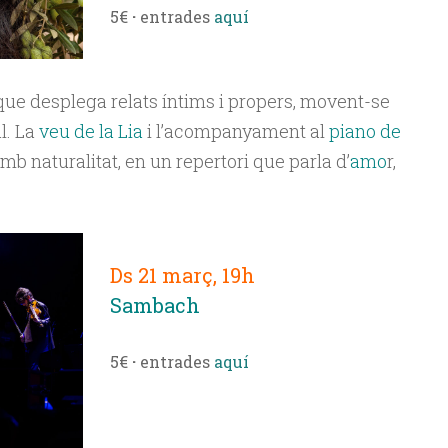
5€
·
entrades
aquí
ue desplega relats íntims i propers, movent-se
l. La
veu de la Lia
i l’acompanyament al
piano de
mb naturalitat, en un repertori que parla d’
amo
r,
Ds 21 març, 19h
Sambach
5€
·
entrades
aquí