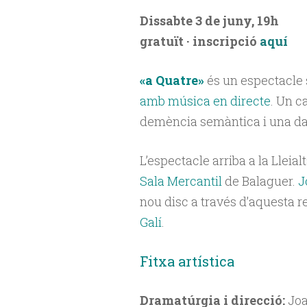
Dissabte 3 de juny, 19h
gratuït · inscripció
aquí
«a Quatre»
és un espectacle
amb música en directe
. Un c
demència semàntica i una dat
L’espectacle arriba a la Lleia
Sala Mercantil
de Balaguer.
J
nou disc a través d’aquesta r
Galí
.
Fitxa artística
Dramatúrgia i direcció:
Joa