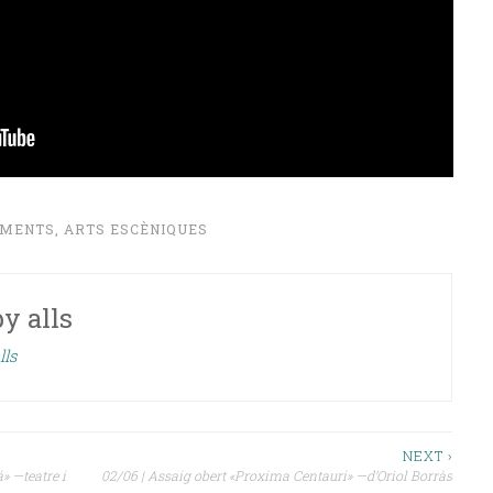
IMENTS
,
ARTS ESCÈNIQUES
by
alls
lls
NEXT ›
» —teatre i
02/06 | Assaig obert «Proxima Centauri» —d’Oriol Borràs