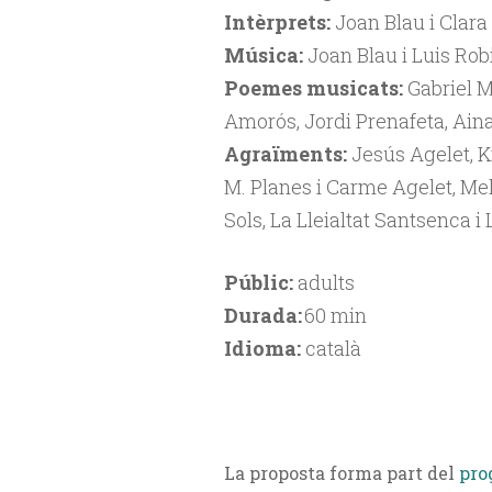
Intèrprets:
Joan Blau i Clara 
Música:
Joan Blau i Luis Rob
Poemes musicats:
Gabriel M
Amorós, Jordi Prenafeta, Aina
Agraïments:
Jesús Agelet, K
M. Planes i Carme Agelet, Mel
Sols, La Lleialtat Santsenca i
Públic:
adults
Durada:
60 min
Idioma:
català
La proposta forma part del
pro