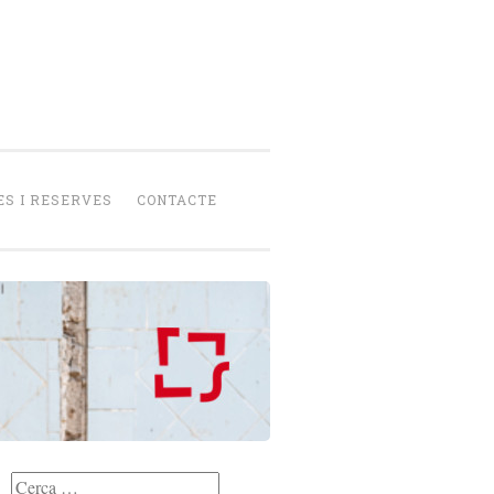
senca
peració
S I RESERVES
CONTACTE
Cerca: