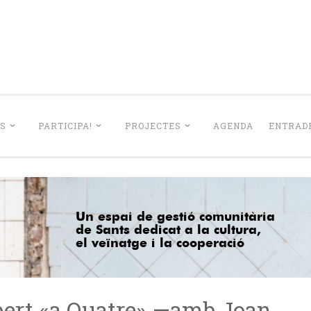
La Lleialtat Sant
el barri de Sants dedicat a la cultura, el veïnatge i la coo
S
PARTICIPA!
PROJECTES
AGENDA
ENTRADE
obert «a Quatre» —amb Joan