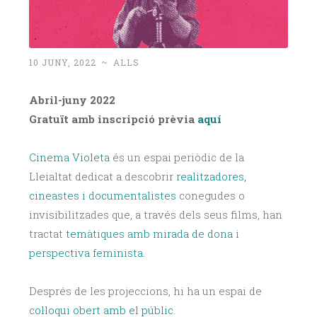
10 JUNY, 2022
~
ALLS
Abril-juny 2022
Gratuït amb inscripció prèvia
aquí
Cinema Violeta
és un espai periòdic de la
Lleialtat dedicat a descobrir
realitzadores,
cineastes i documentalistes
conegudes o
invisibilitzades que, a través dels seus films, han
tractat
temàtiques amb mirada de dona
i
perspectiva feminista
.
Després de les projeccions, hi ha un espai de
c
ol·loqui obert amb el públic
.