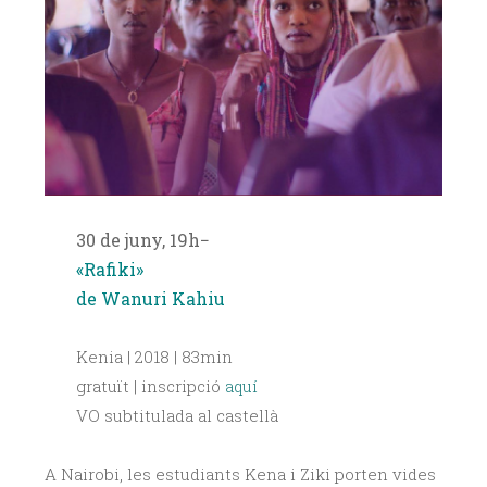
30 de juny, 19h−
«Rafiki»
de Wanuri Kahiu
Kenia | 2018 | 83min
gratuït | inscripció
aquí
VO subtitulada al castellà
A Nairobi, les estudiants Kena i Ziki porten vides