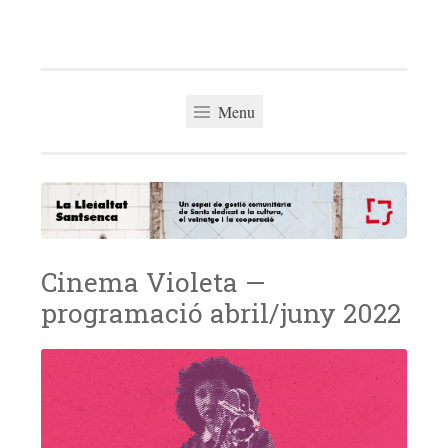
La Lleialtat
Skip
Un espai de gestió comunitària del barri de Sants
Santsenca
to
dedicat a la cultura, el veïnatge i la cooperació
content
Menu
Cinema Violeta —
programació abril/juny 2022