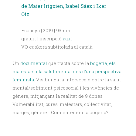
de Maier Irigoien, ​Isabel Sáez i Iker
Oiz
Espanya | 2019 | 93min
gratuït | inscripció
aquí
VO euskera subtitolada al català.
Un
documental
que tracta sobre la
bogeria, els
malestars i la salut mental des d’una perspectiva
feminista
. Visibilitza la intersecció entre la salut
mental/sofriment psicosocial i les vivències de
gènere, mitjançant la realitat de 9 dones.
Vulnerabilitat, cures, malestars, col·lectivitat,
marges, gènere… Com entenem la bogeria?