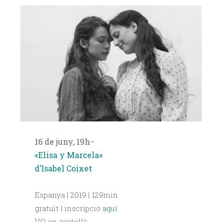
16 de juny, 19h−
«Elisa y Marcela»
d’Isabel Coixet
Espanya | 2019 | 129min
gratuït | inscripció
aquí
VO en castellà