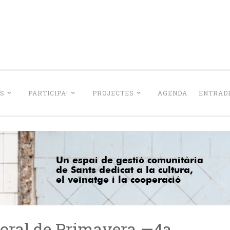
La Lleialtat Sant
el barri de Sants dedicat a la cultura, el veïnatge i la coo
S
PARTICIPA!
PROJECTES
AGENDA
ENTRADE
Coral de Primavera —4a