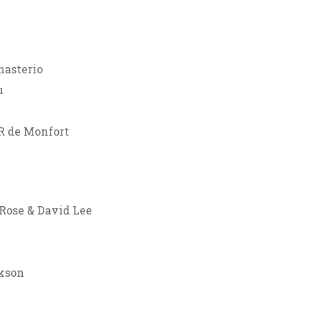
nasterio
u
/R de Monfort
y Rose & David Lee
ckson