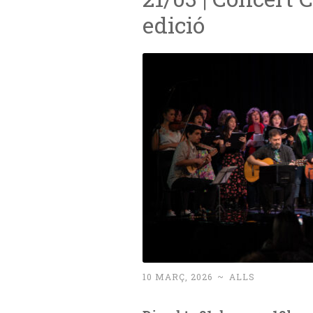
edició
10 MARÇ, 2026
~
ALLS