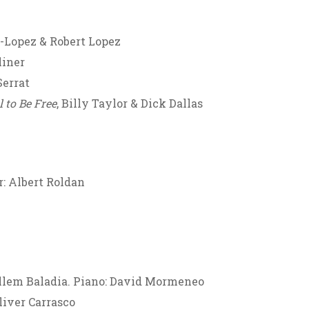
-Lopez & Robert Lopez
liner
Serrat
 to Be Free
, Billy Taylor & Dick Dallas
r: Albert Roldan
illem Baladia. Piano: David Mormeneo
liver Carrasco