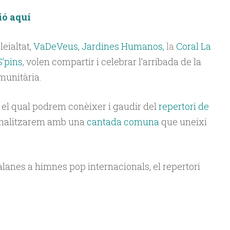
ió aquí
leialtat,
VaDeVeus
,
Jardines Humanos,
la
Coral La
S’pins
, volen compartir i celebrar l’arribada de la
munitària.
 el qual podrem conèixer i gaudir del
repertori de
finalitzarem amb una
cantada comuna
que uneixi
lanes a himnes pop internacionals, el repertori