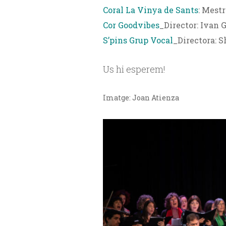
Coral La Vinya de Sants
: Mest
Cor Goodvibes
_Director: Ivan 
S’pins Grup Vocal
_Directora: S
Us hi esperem!
Imatge: Joan Atienza