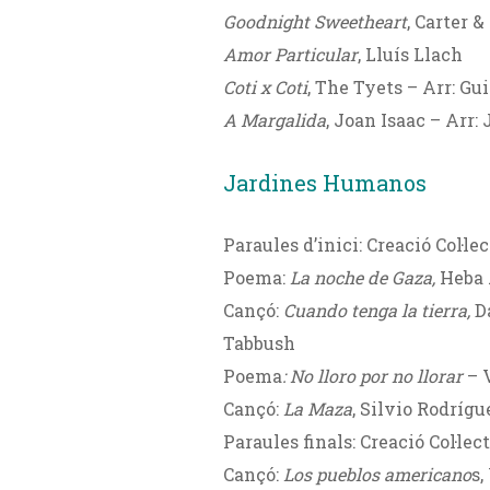
Goodnight Sweetheart
, Carter 
Amor Particular
, Lluís Llach
Coti x Coti
, The Tyets – Arr: Gu
A Margalida
, Joan Isaac – Arr: 
Jardines Humanos
Paraules d’inici: Creació Col·
Poema:
La noche de Gaza,
Heba
Cançó:
Cuando tenga la tierra,
D
Tabbush
Poema
: No lloro por no llorar
– 
Cançó:
La Maza
, Silvio Rodrígu
Paraules finals: Creació Col·l
Cançó:
Los pueblos americano
s,