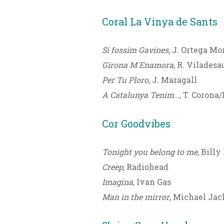
Coral La Vinya de Sants
Si fossim Gavines
, J. Ortega Mo
Girona M´Enamora
, R. Viladesa
Per Tu Ploro,
J. Maragall
A Catalunya Tenim
…, T. Corona
Cor Goodvibes
Tonight you belong to me
, Bill
Creep
, Radiohead
Imagina
, Ivan Gas
Man in the mirror
, Michael Ja