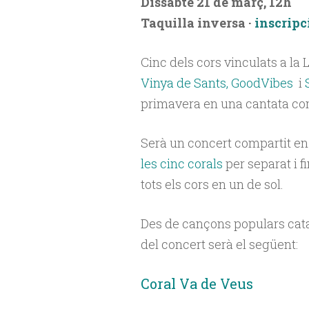
Dissabte 21 de març, 12h
Taquilla inversa ·
inscripc
Cinc dels cors vinculats a la L
Vinya de Sants, GoodVibes
i
primavera en una cantata co
Serà un concert compartit en
les cinc corals
per separat i 
tots els cors en un de sol.
Des de cançons populars cata
del concert serà el següent:
Coral Va de Veus