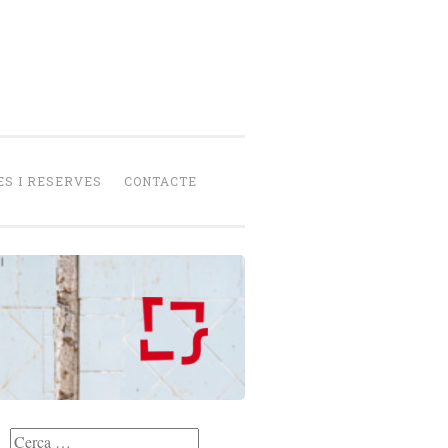
senca
peració
S I RESERVES
CONTACTE
Cerca: