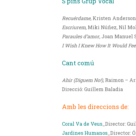
S’pins Grup Vocal
Recuérdame
, Kristen Anderson
Escriurem
, Miki Núñez, Nil Mo
Paraules d’amor
, Joan Manuel 
I Wish I Knew How It Would Feel
Cant comú
Ahir (Diguem No!)
, Raimon – Ar
Direcció: Guillem Baladia
Amb les direccions de:
Coral Va de Veus
_Director: Gu
Jardines Humanos
_Director: Ó