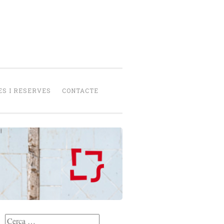
senca
peració
S I RESERVES
CONTACTE
Cerca: