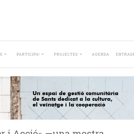
La Lleialtat Sant
el barri de Sants dedicat a la cultura, el veïnatge i la coo
S
PARTICIPA!
PROJECTES
AGENDA
ENTRADE
er i Acció» —una mostra