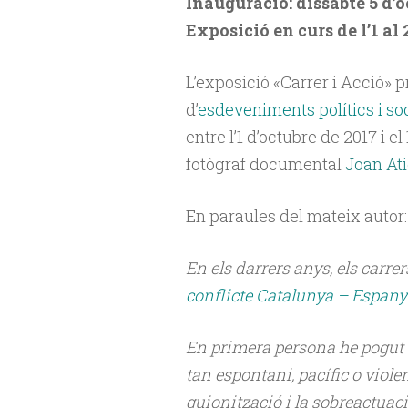
Inauguració: dissabte 5 d’o
Exposició en curs de l’1 al 
L’exposició «Carrer i Acció» p
d’
esdeveniments polítics i so
entre l’1 d’octubre de 2017 i e
fotògraf documental
Joan At
En paraules del mateix autor:
En els darrers anys, els carre
conflicte Catalunya – Espany
En primera persona he pogut ob
tan espontani, pacífic o violen
guionització i la sobreactuac