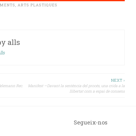
IMENTS
,
ARTS PLASTIQUES
by
alls
lls
NEXT ›
 Telemann Rec.
Manifest —Davant la sentència del procés, una crida a la
llibertat com a espai de consens
Segueix-nos