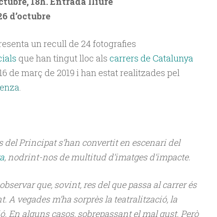
ctubre, 18h. Entrada lliure
26 d’octubre
resenta un recull de 24 fotografies
cials
que han tingut lloc als
carrers de Catalunya
l 16 de març de 2019 i han estat realitzades pel
ienza
.
rs del Principat s’han convertit en escenari del
a
, nodrint-nos de multitud d’imatges d’impacte.
servar que, sovint, res del que passa al carrer és
t. A vegades m’ha sorprès la teatralització, la
ió. En alguns casos, sobrepassant el mal gust. Però