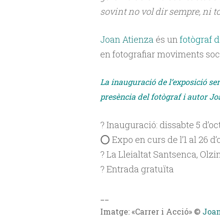
sovint no vol dir sempre, ni to
Joan Atienza
és un
fotògraf 
en fotografiar moviments social
La inauguració de l’exposició ser
presència del fotògraf i autor Jo
?️ Inauguració: dissabte 5 d’oc
⭕️ Expo en curs de l’1 al 26 d
? La Lleialtat Santsenca, Olzi
? Entrada gratuïta
__
Imatge: «Carrer i Acció» ©
Joan