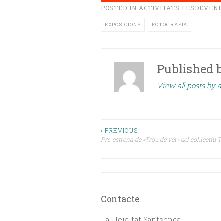
POSTED IN
ACTIVITATS I ESDEVEN
EXPOSICIONS
FOTOGRAFIA
Published 
View all posts by a
Navegació
‹ PREVIOUS
Pre-estrena de «Trou de ver» del col.lectiu
d'entrades
Contacte
La Lleialtat Santsenca