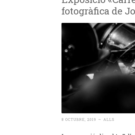
fotogràfica de J
8 OCTUBRE, 2019
~
ALLS