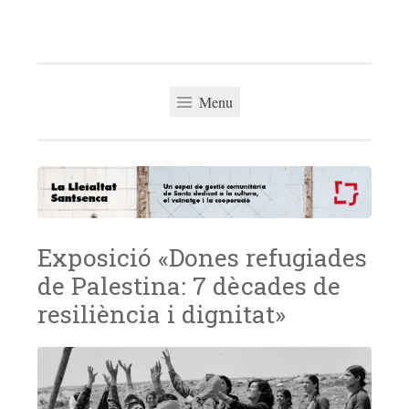
La Lleialtat
Skip
Un espai de gestió comunitària del barri de Sants
Santsenca
to
dedicat a la cultura, el veïnatge i la cooperació
content
Menu
Exposició «Dones refugiades
de Palestina: 7 dècades de
resiliència i dignitat»