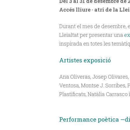
Del 3 al 31 de desembre de 
Accés lliure · atri de la Lle
Durant el mes de desembre, 
Lleialtat per presentar una
exp
inspirada en totes les
temàtiq
Artistes exposició
Ana Oliveras, Josep Olivares
Ventosa, Montse J. Sorribes, 
Plastificats, Natàlia Carrasco 
Performance poètica —dil