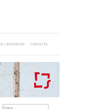
senca
peració
S I RESERVES
CONTACTE
Cerca: