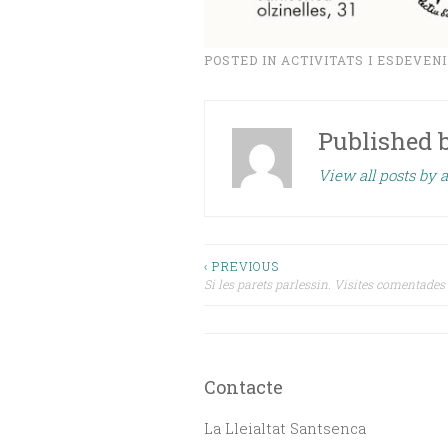
POSTED IN
ACTIVITATS I ESDEVEN
Published 
View all posts by a
Navegació
‹ PREVIOUS
Si les parets parlessin. Visites comentades a
d'entrades
Contacte
La Lleialtat Santsenca