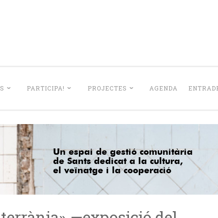
La Lleialtat Sant
el barri de Sants dedicat a la cultura, el veïnatge i la coo
S
PARTICIPA!
PROJECTES
AGENDA
ENTRADE
diterrània» —exposició del