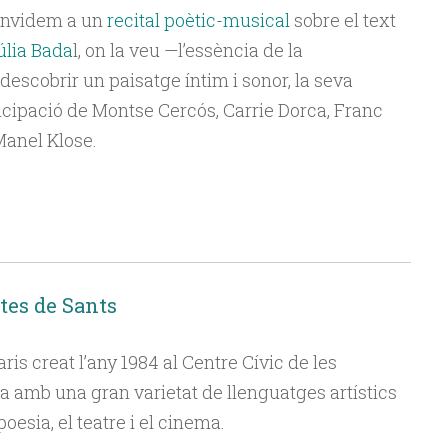
convidem a un
recital poètic-musical
sobre el text
úlia Bada
l
, on la veu —
l’essència de la
descobrir un paisatge íntim i sonor, la seva
icipació de Montse Cercós, Carrie Dorca, Franc
Manel Klose.
stes de Sants
ris creat l’any 1984 al Centre Cívic de les
a amb una gran varietat de llenguatges artístics
poesia, el teatre i el cinema.