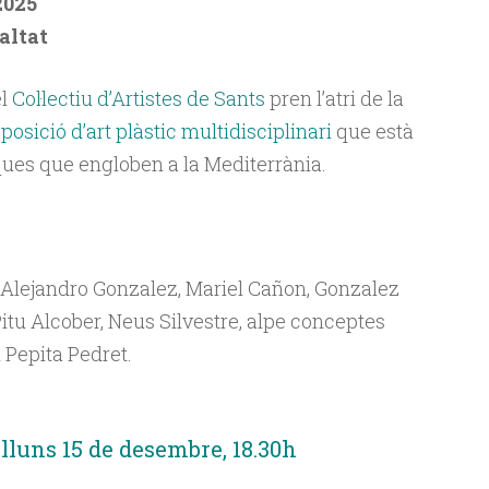
2025
ialtat
el
Col·lectiu d’Artistes de Sants
pren l’atri de la
osició d’art plàstic multidisciplinari
que
està
ues que engloben a la Mediterrània.
, Alejandro Gonzalez, Mariel Cañon, Gonzalez
Pitu Alcober, Neus Silvestre, alpe conceptes
i Pepita Pedret.
luns 15 de desembre, 18.30h