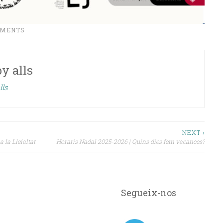
IMENTS
by
alls
lls
NEXT ›
 la Lleialtat
Horaris Nadal 2025-2026 | Quins dies fem vacances?
Segueix-nos