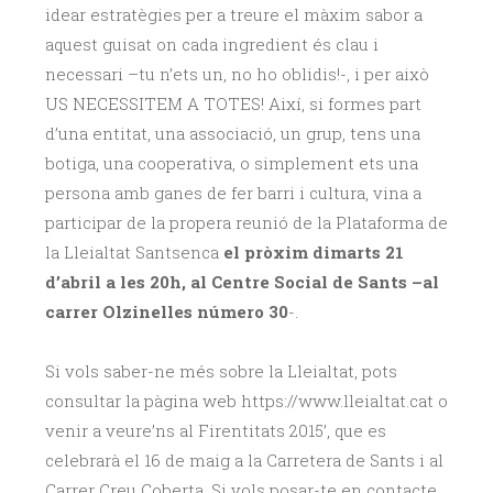
idear estratègies per a treure el màxim sabor a
aquest guisat on cada ingredient és clau i
necessari –tu n’ets un, no ho oblidis!-, i per això
US NECESSITEM A TOTES! Així, si formes part
d’una entitat, una associació, un grup, tens una
botiga, una cooperativa, o simplement ets una
persona amb ganes de fer barri i cultura, vina a
participar de la propera reunió de la Plataforma de
la Lleialtat Santsenca
el pròxim dimarts 21
d’abril a les 20h, al Centre Social de Sants –al
carrer Olzinelles número 30
-.
Si vols saber-ne més sobre la Lleialtat, pots
consultar la pàgina web https://www.lleialtat.cat o
venir a veure’ns al Firentitats 2015’, que es
celebrarà el 16 de maig a la Carretera de Sants i al
Carrer Creu Coberta. Si vols posar-te en contacte