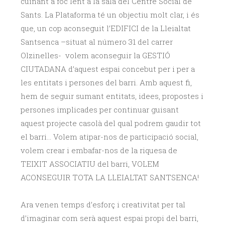
cuinant a foc lent a la sala del Centre Social de
Sants. La Plataforma té un objectiu molt clar, i és
que, un cop aconseguit l’EDIFICI de la Lleialtat
Santsenca –situat al número 31 del carrer
Olzinelles- volem aconseguir la GESTIÓ
CIUTADANA d’aquest espai concebut per i per a
les entitats i persones del barri. Amb aquest fi,
hem de seguir sumant entitats, idees, propostes i
persones implicades per continuar guisant
aquest projecte casolà del qual podrem gaudir tot
el barri… Volem atipar-nos de participació social,
volem crear i embafar-nos de la riquesa de
TEIXIT ASSOCIATIU del barri, VOLEM
ACONSEGUIR TOTA LA LLEIALTAT SANTSENCA!
Ara venen temps d’esforç i creativitat per tal
d’imaginar com serà aquest espai propi del barri,