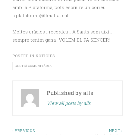
amb la Plataforma, pots escriure un correu
a plataforma@lleialtat.cat
Moltes gràcies i recordeu… A Sants som així…
sempre tenim gana.. VOLEM EL PA SENCER!
POSTED IN
NOTICIES
GESTIÓ COMUNITÀRIA
Published by
alls
View all posts by alls
Navegació
‹ PREVIOUS
NEXT ›