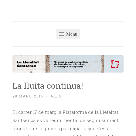
La Lleialtat
Skip
Un espai de gestió comunitària del barri de Sants
Santsenca
to
dedicat a la cultura, el veïnatge i la cooperació
content
Menu
La lluita continua!
28 MARÇ, 2015
~
ALLS
El darrer 17 de març la Plataforma de la Lleialtat
Santsenca es va reunir per tal de seguir sumant
ingredients al procés participatiu que s’està