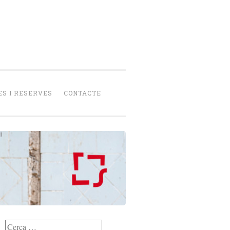
senca
peració
S I RESERVES
CONTACTE
Cerca: