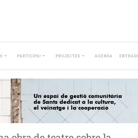
La Lleialtat Sant
el barri de Sants dedicat a la cultura, el veïnatge i la coo
S
PARTICIPA!
PROJECTES
AGENDA
ENTRADE
 obra de teatre sobre la