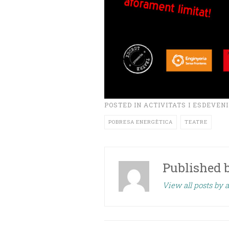
POSTED IN
ACTIVITATS I ESDEVEN
POBRESA ENERGÈTICA
TEATRE
Published 
View all posts by a