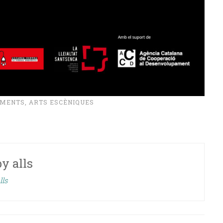
IMENTS
,
ARTS ESCÈNIQUES
by
alls
lls