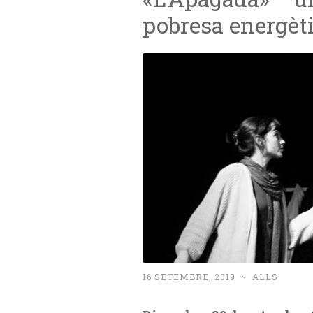
pobresa energèt
16 SETEMBRE, 2019
~
ALLS