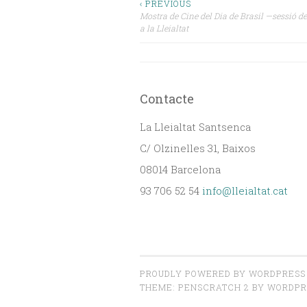
Navegació
‹ PREVIOUS
Mostra de Cine del Dia de Brasil —sessió d
a la Lleialtat
d'entrades
Contacte
La Lleialtat Santsenca
C/ Olzinelles 31, Baixos
08014 Barcelona
93 706 52 54
info@lleialtat.cat
PROUDLY POWERED BY WORDPRESS
THEME: PENSCRATCH 2 BY
WORDPR