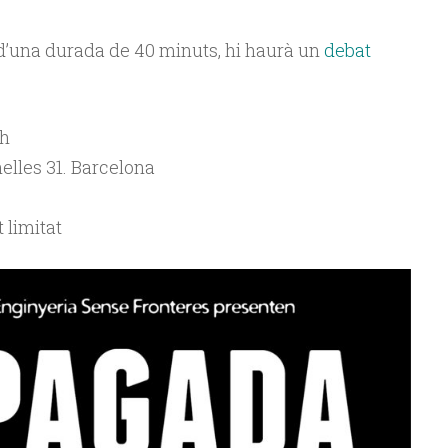
 d’una durada de 40 minuts, hi haurà un
debat
0h
nelles 31. Barcelona
 limitat