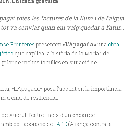
20h. Entrada gratuïta
gat totes les factures de la llum i de l’aigua
 tot va canviar quan em vaig quedar a l’atur…
nse Fronteres
presenten
«L’Apagada»
una
obra
gètica
que explica la història de la Maria i de
 pilar de moltes famílies en situació de
ista, «L’Apagada» posa l’accent en la importància
om a eina de resiliència.
ó de Xucrut Teatre i neix d’un encàrrec
amb col.laboració de l’
APE
(Aliança contra la