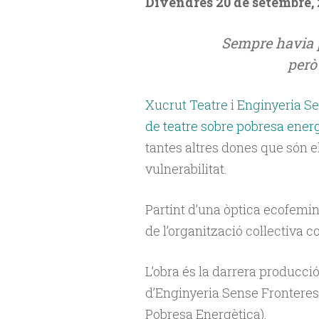
Divendres 20 de setembre, 
Sempre havia pa
però
Xucrut Teatre
i
Enginyeria Se
de teatre sobre pobresa ener
tantes altres dones que són el
vulnerabilitat.
Partint d’una òptica ecofemin
de l’organització col·lectiva c
L’obra és la darrera producci
d’Enginyeria Sense Fronteres 
Pobresa Energètica).