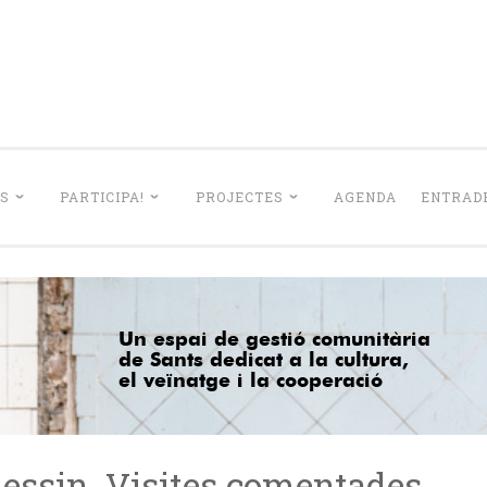
La Lleialtat Sant
el barri de Sants dedicat a la cultura, el veïnatge i la coo
S
PARTICIPA!
PROJECTES
AGENDA
ENTRADE
rlessin. Visites comentades