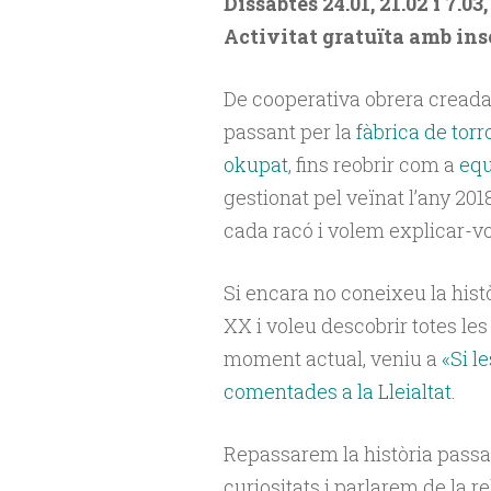
Dissabtes 24.01, 21.02 i 7.03,
Activitat gratuïta amb ins
De cooperativa obrera creada 
passant per la
fàbrica de torr
okupat
, fins reobrir com a
equ
gestionat pel veïnat l’any 2018
cada racó i volem explicar-v
Si encara no coneixeu la histò
XX i voleu descobrir totes les
moment actual, veniu a
«Si l
comentades a la Lleialtat.
Repassarem la història passa
curiositats i parlarem de la r