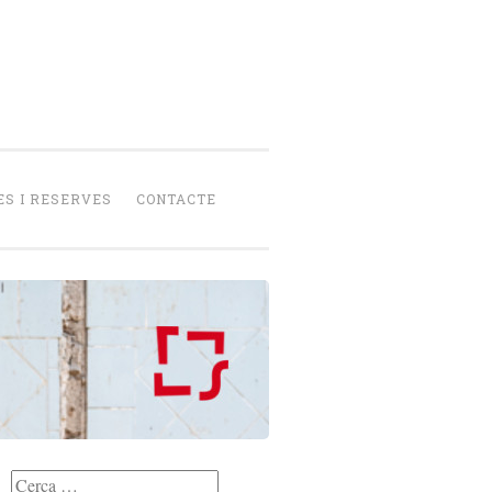
senca
peració
S I RESERVES
CONTACTE
Cerca: