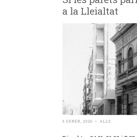
a la Lleialtat
6 GENER, 2026
~
ALLS