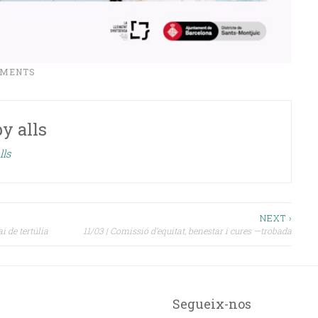
IMENTS
by
alls
lls
NEXT ›
 de tertúlia
11/03 | Comissió d’equitat, benestar i cures —trobada
Segueix-nos