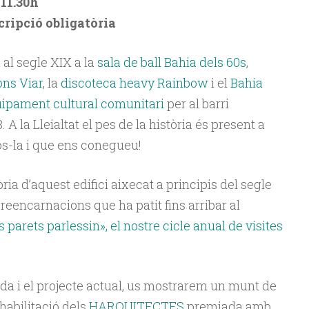
 11.30h
cripció obligatòria
al segle XIX a la
sala de ball Bahia dels 60s
,
ons Viar
, la
discoteca heavy Rainbow
i el
Bahia
ipament cultural comunitari
per al barri
. A la Lleialtat el pes de la història és present a
os-la i que ens conegueu!
ria d’aquest edifici aixecat a principis del segle
 reencarnacions que ha patit fins arribar al
es parets parlessin», el nostre cicle anual de visites
da i el projecte actual, us mostrarem un munt de
ehabilitació dels
HARQUITECTES
premiada amb