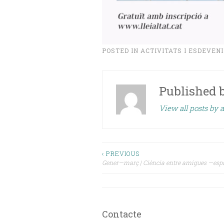
POSTED IN
ACTIVITATS I ESDEVEN
Published 
View all posts by a
Navegació
‹ PREVIOUS
Gener—març | Ciència entre amigues —espai
d'entrades
Contacte