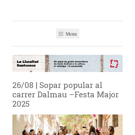
La Lleialtat
Skip
Un espai de gestió comunitària del barri de Sants
Santsenca
to
dedicat a la cultura, el veïnatge i la cooperació
content
Menu
26/08 | Sopar popular al
carrer Dalmau –Festa Major
2025