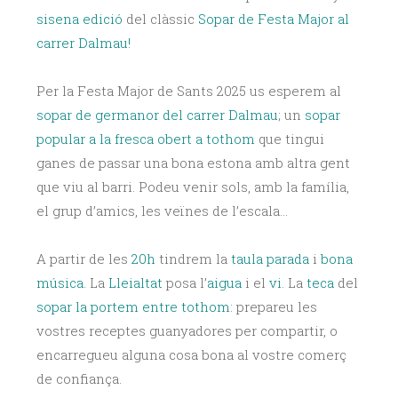
sisena edició
del clàssic
Sopar de Festa Major al
carrer Dalmau!
Per la Festa Major de Sants 2025 us esperem al
sopar de germanor del carrer Dalmau
; un
sopar
popular a la fresca
obert a tothom
que tingui
ganes de passar una bona estona amb altra gent
que viu al barri. Podeu venir sols, amb la família,
el grup d’amics, les veïnes de l’escala…
A partir de les
20h
tindrem la
taula parada
i
bona
música
. La
Lleialtat
posa l’
aigua
i el
vi
. La
teca
del
sopar
la portem entre tothom
: prepareu les
vostres receptes guanyadores per compartir, o
encarregueu alguna cosa bona al vostre comerç
de confiança.