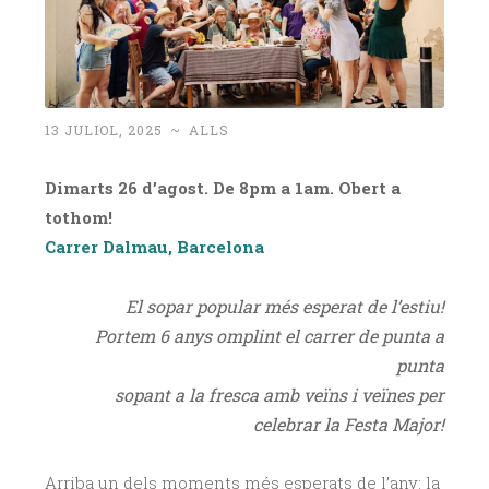
13 JULIOL, 2025
~
ALLS
Dimarts 26 d’agost. De 8pm a 1am. Obert a
tothom!
Carrer Dalmau, Barcelona
El sopar popular més esperat de l’estiu!
Portem 6 anys omplint el carrer de punta a
punta
sopant a la fresca amb veïns i veïnes per
celebrar la Festa Major!
Arriba un dels moments més esperats de l’any: la