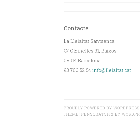
d'entrades
Contacte
La Lleialtat Santsenca
C/ Olzinelles 31, Baixos
08014 Barcelona
93 706 52 54
info@lleialtat.cat
PROUDLY POWERED BY WORDPRESS
THEME: PENSCRATCH 2 BY
WORDPR