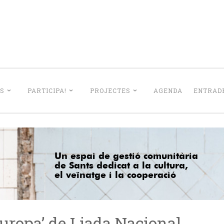
La Lleialtat Sant
el barri de Sants dedicat a la cultura, el veïnatge i la coo
S
PARTICIPA!
PROJECTES
AGENDA
ENTRADE
uropa’ de Liada Nacional