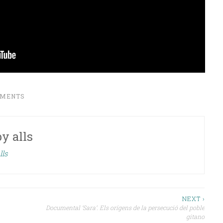
IMENTS
by
alls
lls
NEXT ›
Documental ‘Sara’. Els orígens de la persecució del poble
gitano