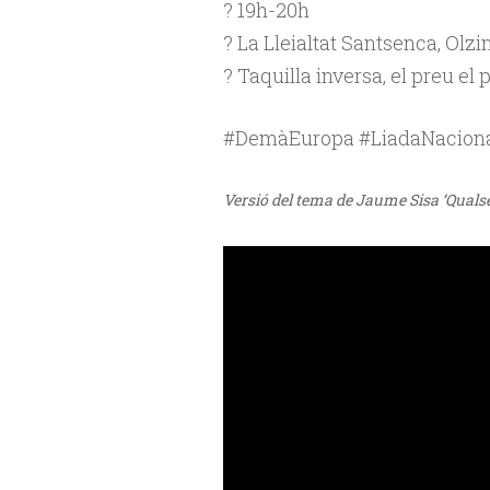
? 19h-20h
? La Lleialtat Santsenca, Olzin
? Taquilla inversa, el preu el 
#DemàEuropa #LiadaNacion
Versió del tema de Jaume Sisa ‘Qualsev