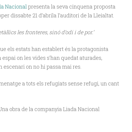
a Nacional
presenta la seva cinquena proposta
per dissabte 21 d’abrila l’auditori de la Lleialtat.
àl·lics les fronteres, sinó d’odi i de por.’
 que els estats han establert és la protagonista
n espai on les vides s’han quedat aturades,
 escenari on no hi passa mai res.
enatge a tots els refugiats sense refugi, un cant
t. Una obra de la companyia Liada Nacional