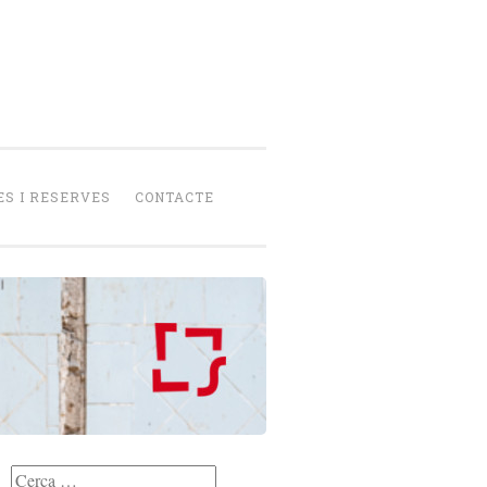
senca
peració
S I RESERVES
CONTACTE
Cerca: