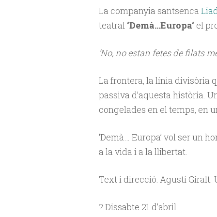
La companyia santsenca
Liad
teatral
‘Demà…Europa‘
el pro
‘No, no estan fetes de filats met
La frontera, la línia divisòria
passiva d’aquesta història. U
congelades en el temps, en un
‘Demà… Europa’ vol ser un hom
a la vida i a la llibertat.
Text i direcció: Agustí Giral
?️ Dissabte 21 d’abril