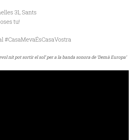
elles 31, Sants
poses tu!
al #CasaMevaÉsCasaVostra
ol nit pot sortir el sol’ per a la banda sonora de ‘Demà Europa’