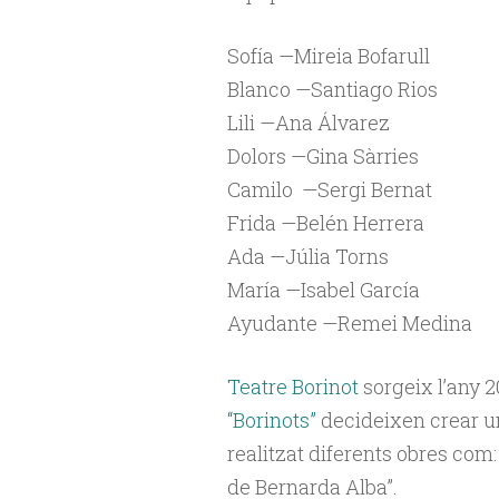
Sofía —Mireia Bofarull
Blanco —Santiago Rios
Lili —Ana Álvarez
Dolors —Gina Sàrries
Camilo —Sergi Bernat
Frida —Belén Herrera
Ada —Júlia Torns
María —Isabel García
Ayudante —Remei Medina
Teatre Borinot
sorgeix l’any 
“Borinots”
decideixen crear un
realitzat diferents obres com:
de Bernarda Alba”.