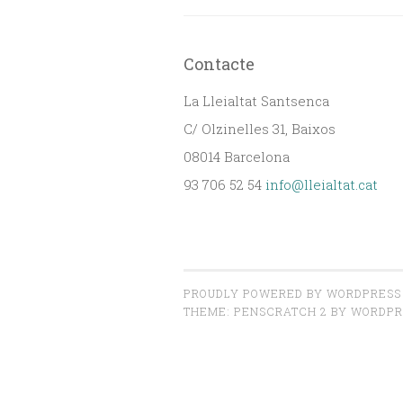
d'entrades
Contacte
La Lleialtat Santsenca
C/ Olzinelles 31, Baixos
08014 Barcelona
93 706 52 54
info@lleialtat.cat
PROUDLY POWERED BY WORDPRESS
THEME: PENSCRATCH 2 BY
WORDPR