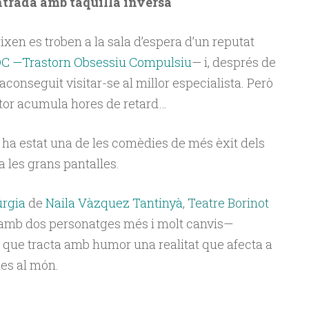
Entrada amb taquilla inversa
xen es troben a la sala d’espera d’un reputat
C —Trastorn Obsessiu Compulsiu
— i, després de
conseguit visitar-se al millor especialista. Però
octor acumula hores de retard…
 ha estat una de les comèdies de més èxit dels
 a les grans pantalles.
úrgia
de
Naila Vàzquez Tantinyà
,
Teatre Borinot
amb dos personatges més i molt canvis—
que tracta amb humor una realitat que afecta a
es al món.