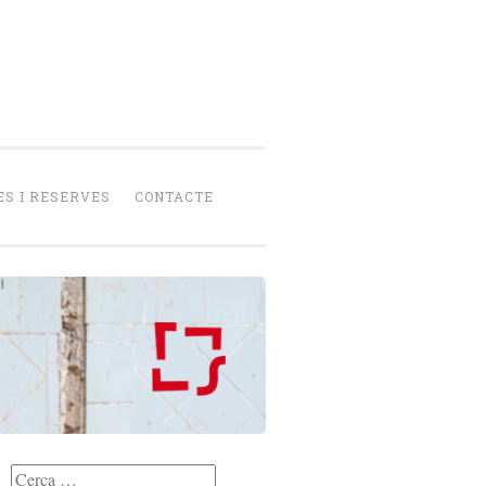
senca
peració
S I RESERVES
CONTACTE
Cerca: