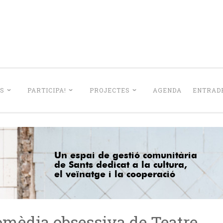
La Lleialtat Sant
el barri de Sants dedicat a la cultura, el veïnatge i la coo
S
PARTICIPA!
PROJECTES
AGENDA
ENTRADE
mèdia obsessiva de Teatre