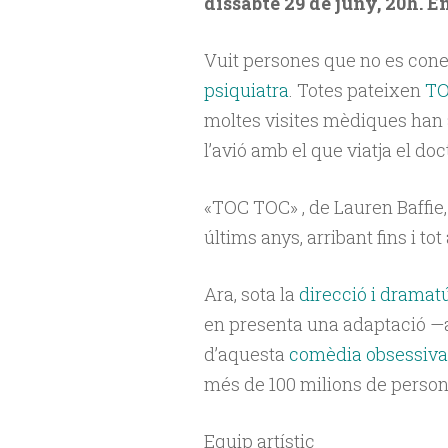
dissabte 29 de juny, 20h. 
Vuit persones que no es conei
psiquiatra
. Totes pateixen
TO
moltes visites mèdiques han a
l’avió amb el que viatja el d
«TOC TOC» , de Lauren Baffie,
últims anys, arribant fins i tot
Ara, sota la
direcció i dramat
en presenta una adaptació —
d’aquesta
comèdia obsessiva
més de 100 milions de person
Equip artístic