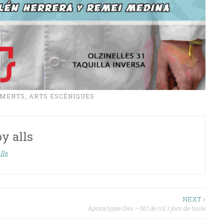
IMENTS
,
ARTS ESCÈNIQUES
by
alls
lls
NEXT ›
Apocalypse Dau —Nit de rol i jocs de taula