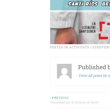
POSTED IN
ACTIVITATS I ESDEVEN
Published 
View all posts by a
Navegació
‹ PREVIOUS
Passejades per la història de Sants