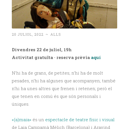
20 JULIOL, 2022
~
ALLS
Divendres 22 de juliol, 19h
Activitat gratuïta · reserva prèvia
aquí
N’hi ha de grans, de petites; n’hi ha de molt
pesades, n’hi ha algunes que acompanyen; també
n’hi ha unes altres que frenen i retenen; però el
que tenen en comú és que són personals i
úniques.
«(a)maia»
és un
espectacle de teatre físic i visual
de Laia Campamà Mèlich (Barcelona) i Aravind