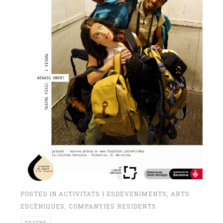
POSTED IN
ACTIVITATS I ESDEVENIMENTS
,
ARTS
ESCÈNIQUES
,
COMPANYIES RESIDENTS
TEATRE