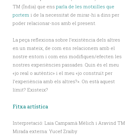
TM (Índia) que ens
parla de les motxilles que
portem
i de la necessitat de mirar-hi a dins per
poder relacionar-nos amb el present.
La peça reflexiona sobre l’existència dels altres
en un mateix, de com ens relacionem amb el
nostre entorn i com ens modifiquen/efecten les
nostres experiències passades. Quin és el meu
«jo real o autèntic» i el meu «jo construït per
l’experiència amb els altres?». On està aquest
límit? Existeix?
Fitxa artística
Interpretació:
Laia Campamà Mèlich i Aravind TM
Mirada externa: Yucef Zraiby