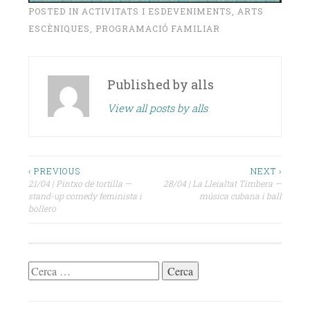
POSTED IN
ACTIVITATS I ESDEVENIMENTS
,
ARTS
ESCÈNIQUES
,
PROGRAMACIÓ FAMILIAR
Published by
alls
View all posts by alls
Navegació
‹ PREVIOUS
NEXT ›
21/04 | Pintxo de tortilla —
28/04 | La Lleialtat Timbera —
d'entrades
stand-up comedy feminista i
música cubana i ball
bollero
Cerca: