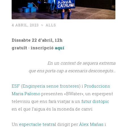
4 ABRIL, 2023
~
ALLS
Dissabte 22 d’abril, 12h
gratuït · inscripció
aquí
En un context de sequera extrema
que ens porta cap a escenaris desconeguts…
ESF
(
Enginyeria sense fronteres
) i
Produccions
Maria Palomo
presenten «BWater», un esperpent
televisiu que ens farà viatjar a un
futur distòpic
en el que l’aigua és la moneda de canvi.
Un
espectacle teatral
dirigit per
Àlex Mañas
i