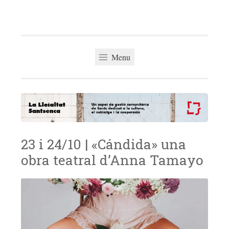
La Lleialtat
Skip
Un espai de gestió comunitària del barri de Sants
Santsenca
to
dedicat a la cultura, el veïnatge i la cooperació
content
Menu
23 i 24/10 | «Cándida» una
obra teatral d’Anna Tamayo