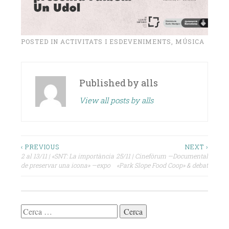
POSTED IN
ACTIVITATS I ESDEVENIMENTS
,
MÚSICA
Published by
alls
View all posts by alls
Navegació
‹ PREVIOUS
NEXT ›
2 al 13/11 | «SNT: La importància
25/11 | Cinefòrum —Documental
d'entrades
de preservar una icona» —expo
«Park Slope Food Coop» & debat
Cerca: