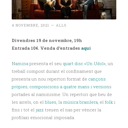
4 NOVEMBRE, 2021
~
ALLS
Divendres 19 de novembre, 19h
Entrada 10€. Venda d’entrades
aquí
Namina
presenta el seu
quart disc «Un Udol»
, un
treball compost durant el confinament que
presenta un nou repertori format de
cançons
pròpies
,
composicions a quatre mans i version
s
portades al naminisme. Un repertori que beu de
les arrels, on el
blues
, la
música brasilera
, el
folk
i
fins i tot el
jazz
treuen el nas per vèncer la
profilaxi emocional imposada.