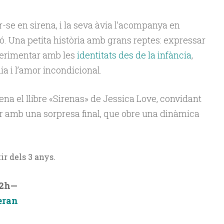
-se en sirena, i la seva àvia l’acompanya en
. Una petita història amb grans reptes: expressar
xperimentar amb les
identitats des de la infància
,
ia i l’amor incondicional.
na el llibre «Sirenas» de Jessica Love, convidant
ar amb una sorpresa final, que obre una dinàmica
ir dels 3 anys.
12h—
eran