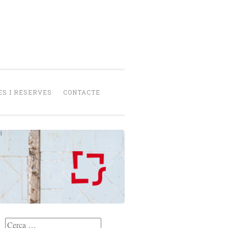
senca
peració
S I RESERVES
CONTACTE
Cerca: