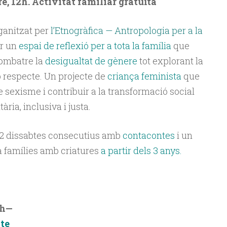
e, 12h. Activitat familiar gratuïta
anitzat per
l’Etnogràfica — Antropologia per a la
ar un
espai de reflexió per a tota la família
que
ombatre la
desigualtat de gènere
tot explorant la
b respecte. Un projecte de
criança feminista
que
e sexisme i contribuir a la transformació social
ia, inclusiva i justa.
 2 dissabtes consecutius amb
contacontes
i un
 a famílies amb criatures
a partir dels 3 anys.
2h—
te