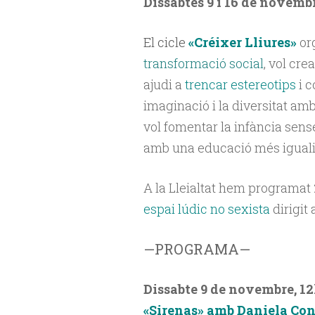
Dissabtes 9 i 16 de novembr
El cicle
«Créixer Lliures»
org
transformació social
, vol cre
ajudi a
trencar estereotips
i c
imaginació i la diversitat am
vol fomentar la infància sens
amb una educació més igualitàr
A la Lleialtat hem programat
espai lúdic no sexista
dirigit
—PROGRAMA—
Dissabte 9 de novembre, 1
«Sirenas» amb Daniela Con