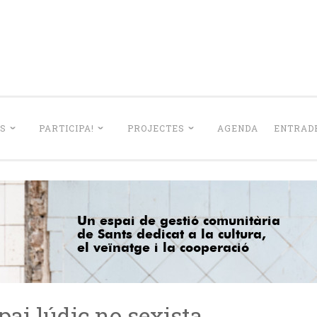
La Lleialtat Sant
el barri de Sants dedicat a la cultura, el veïnatge i la coo
S
PARTICIPA!
PROJECTES
AGENDA
ENTRADE
pai lúdic no sexista