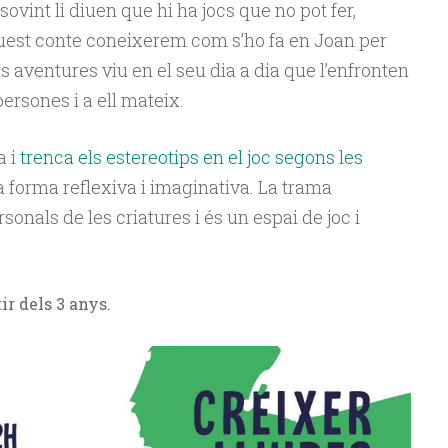
sovint li diuen que hi ha jocs que no pot fer,
uest conte coneixerem com s’ho fa en Joan per
es aventures viu en el seu dia a dia que l’enfronten
persones i a ell mateix.
a i
trenca els estereotips en el joc segons les
 forma reflexiva i imaginativa. La trama
onals de les criatures i és un espai de joc i
ir dels 3 anys.