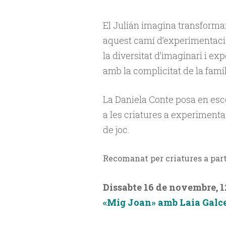
El Julián imagina transformar
aquest camí d’experimentació
la diversitat d’imaginari i e
amb la complicitat de la famíl
La Daniela Conte posa en esce
a les criatures a experiment
de joc.
Recomanat per criatures a part
Dissabte 16 de novembre, 
«Mig Joan» amb Laia Galc