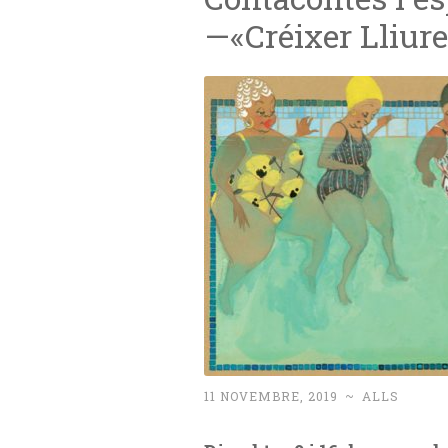
—«Créixer Lliure
11 NOVEMBRE, 2019
~
ALLS