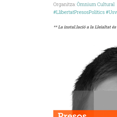
Organitza:
Òmnium Cultural
#LlibertatPresosPolítics #U
** La instal.lació a la Lleialtat 