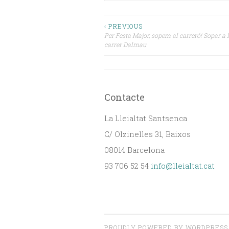
Navegació
‹ PREVIOUS
Per Festa Major, sopem al carreró! Sopar a l
carrer Dalmau
d'entrades
Contacte
La Lleialtat Santsenca
C/ Olzinelles 31, Baixos
08014 Barcelona
93 706 52 54
info@lleialtat.cat
PROUDLY POWERED BY WORDPRESS