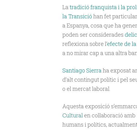
La
tradició franquista i la pr
la Transició
han fet particular
a Espanya, cosa que ha genera
poden ser considerades
deli
reflexiona sobre l’
efecte de l
a no mirar cap a una altra ba
Santiago Sierra
ha exposat ar
d’alt contingut polític i pel s
o el mercat laboral.
Aquesta exposició s’emmarc
Cultural
en col·laboració amb 
humans i polítics, actualment 