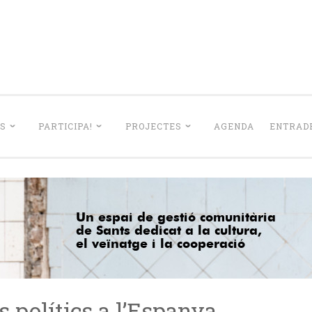
La Lleialtat Sant
el barri de Sants dedicat a la cultura, el veïnatge i la coo
S
PARTICIPA!
PROJECTES
AGENDA
ENTRADE
s polítics a l’Espanya