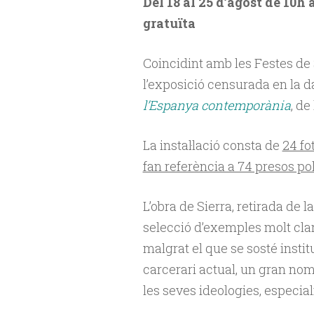
Del 18 al 25 d’agost de 10h 
gratuïta
Coincidint amb les Festes de S
l’exposició censurada en la d
l’Espanya contemporània
, de
La instal·lació consta de
24 fo
fan referència a 74 presos pol
L’obra de Sierra, retirada de la
selecció d’exemples molt clars
malgrat el que se sosté insti
carcerari actual, un gran no
les seves ideologies, especia