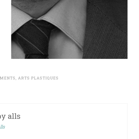
IMENTS
,
ARTS PLASTIQUES
by
alls
lls