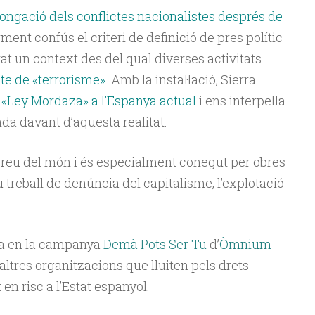
olongació dels conflictes nacionalistes després de
ment confús el criteri de definició de pres polític
t un context des del qual diverses activitats
cte de «terrorisme»
. Amb la instal·lació, Sierra
a «Ley Mordaza» a l’Espanya actual
i ens interpel·la
nda davant d’aquesta realitat.
reu del món i és especialment conegut per obres
eu treball de denúncia del capitalisme, l’explotació
a en la campanya
Demà Pots Ser Tu
d’
Òmnium
altres organitzacions que lluiten pels drets
en risc a l’Estat espanyol.