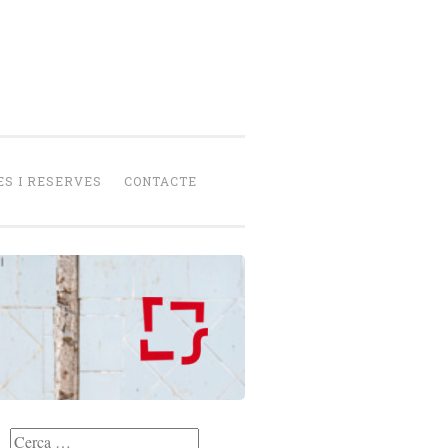
senca
peració
S I RESERVES
CONTACTE
Cerca: