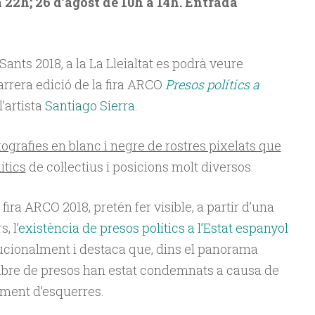
a 22h; 26 d’agost de 10h a 14h. Entrada
ants 2018, a la La Lleialtat es podrà veure
arrera edició de la fira ARCO
Presos polítics a
 l’artista
Santiago Sierra
.
tografies en blanc i negre de rostres pixelats que
ítics
de col·lectius i posicions molt diversos
.
 fira ARCO 2018, pretén fer visible, a partir d’una
, l’
existència de presos polítics a l’Estat espanyol
tucionalment i destaca que, dins el panorama
mbre de presos han estat condemnats a causa de
lment d’esquerres.