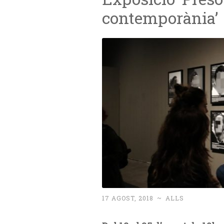
contemporània’
17 AGOST, 2018
~
ALLS