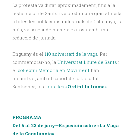
La protesta va durar, aproximadament, fins a la
festa major de Sants i va produir una gran aturada
a totes les poblacions industrials de Catalunya, i a
més, va acabar de manera exitosa: amb una
reducció de jornada.
Enguany és el
110 aniversari de la vaga
. Per
commemorar-ho, la
Universitat Lliure de Sants
i
el
col·lectiu Memòria en Moviment
han
organitzat, amb el suport de la Lleialtat
Santsenca, les
jornades
«Ordint la trama»
.
PROGRAMA
Del 6 al 23 de juny—Exposició sobre «La Vaga
de la Constància»