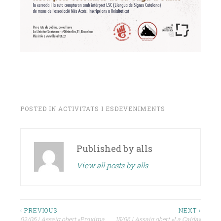
POSTED IN
ACTIVITATS I ESDEVENIMENTS
Published by
alls
View all posts by alls
Navegació
‹ PREVIOUS
NEXT ›
02/06 | Assaig obert «Proxima
15/06 | Assaig obert «La Caída»