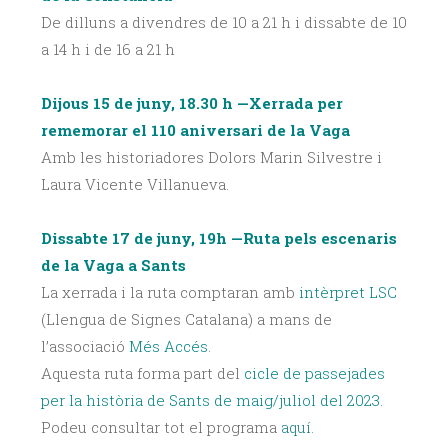
De dilluns a divendres de 10 a 21 h i dissabte de 10
a 14 h i de 16 a 21 h
Dijous 15 de juny, 18.30 h —Xerrada per
rememorar el 110 aniversari de la Vaga
Amb les historiadores Dolors Marin Silvestre i
Laura Vicente Villanueva.
Dissabte 17 de juny, 19h —Ruta pels escenaris
de la Vaga a Sants
La xerrada i la ruta comptaran amb
intèrpret LSC
(Llengua de Signes Catalana) a mans de
l’associació
Més Accés
.
Aquesta ruta forma part del
cicle de passejades
per la història de Sants de maig/juliol del 2023
.
Podeu consultar tot el programa
aquí
.