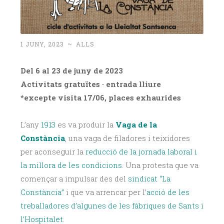
1 JUNY, 2023
~
ALLS
Del 6 al 23 de juny de 2023
Activitats gratuïtes · entrada lliure
*excepte visita 17/06, places exhaurides
L’any
1913
es va produir la
Vaga de la
Constància
, una vaga de filadores i teixidores
per aconseguir la
reducció de la jornada laboral i
la millora de les condicions
. Una protesta que va
començar a impulsar des del
sindicat “La
Constància”
i que va arrencar per l’
acció de les
treballadores d’algunes de les fàbriques de Sants i
l’Hospitalet
.