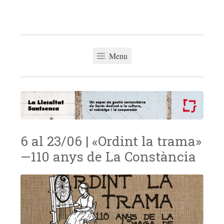
La Lleialtat
Skip
Un espai de gestió comunitària del barri de Sants
Santsenca
to
dedicat a la cultura, el veïnatge i la cooperació
content
Menu
6 al 23/06 | «Ordint la trama»
—110 anys de La Constància