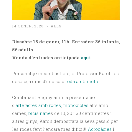
14 GENER, 2020
~
ALLS
Dissabte 18 de gener, 11h. Entrades: 3€ infants,
5€ adults
Venda d’entrades anticipada
aquí
Personatge incombustible, el Professor Karoli, es
desplaça dins d’una sola
roda amb motor
.
Combinant enginy amb la presentació
d’
artefactes amb rodes
,
monocicles
alts amb
cames,
bicis nane
s de 10, 20 i 30 centímetres i
altres ginys, Karoli demostrarà la seva passió per
les rodes fent l’encara més difícil!!!
Acrobàcies
i