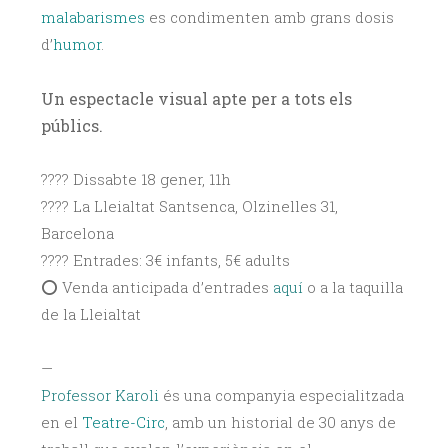
malabarismes
es condimenten amb grans dosis
d’
humor
.
Un espectacle visual apte per a tots els
públics.
????️ Dissabte 18 gener, 11h
???? La Lleialtat Santsenca, Olzinelles 31,
Barcelona
???? Entrades: 3€ infants, 5€ adults
⭕️ Venda anticipada d’entrades
aquí
o a la taquilla
de la Lleialtat
—
Professor Karoli
és una companyia especialitzada
en el
Teatre-Circ
, amb un historial de 30 anys de