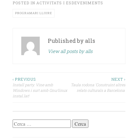
POSTED IN
ACTIVITATS I ESDEVENIMENTS
PROGRAMARI LLIURE
Published by
alls
View all posts by alls
Navegació
‹ PREVIOUS
NEXT ›
Install party. Vine amb
Taula rodona ‘Construint altres
d'entrades
Windows i surt amb Gnu/linux
relats culturals a Barcelona’
instal.lat!
Cerca: