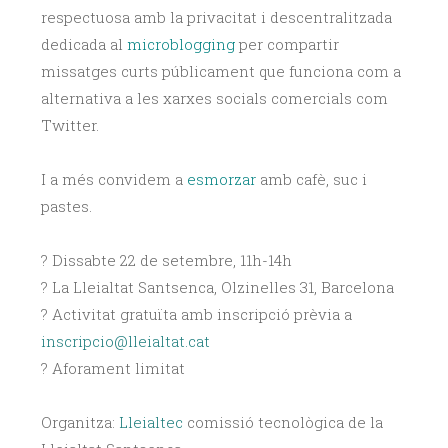
respectuosa amb la privacitat i descentralitzada
dedicada al
microblogging
per compartir
missatges curts públicament que funciona com a
alternativa a les xarxes socials comercials com
Twitter.
I a més convidem a
esmorzar
amb cafè, suc i
pastes.
?️ Dissabte 22 de setembre, 11h-14h
? La Lleialtat Santsenca, Olzinelles 31, Barcelona
? Activitat gratuïta amb inscripció prèvia a
inscripcio@lleialtat.cat
? Aforament limitat
Organitza:
Lleialtec
comissió tecnològica de la