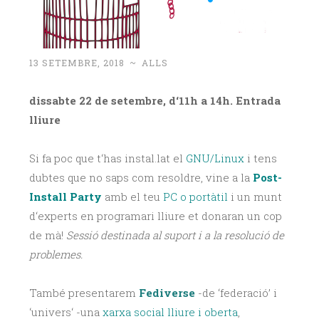
13 SETEMBRE, 2018
~
ALLS
dissabte 22 de setembre, d‘11h a 14h
. Entrada
lliure
Si fa poc que t‘has instal.lat el
GNU/Linux
i tens
dubtes que no saps com resoldre, vine a la
Post-
Install Party
amb el teu
PC o portàtil
i un munt
d‘experts en programari lliure et donaran un cop
de mà!
Sessió destinada al suport i a la resolució de
problemes.
També presentarem
Fediverse
-de ‘federació’ i
‘univers‘ -una
xarxa social lliure i oberta
,