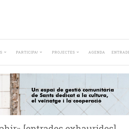
La Lleialtat Sant
el barri de Sants dedicat a la cultura, el veïnatge i la coo
S
PARTICIPA!
PROJECTES
AGENDA
ENTRADE
aphir» [entrades exhaurides]