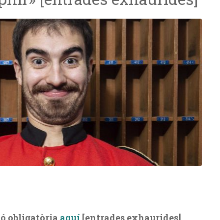
ió obligatòria
aquí
[entrades exhaurides]