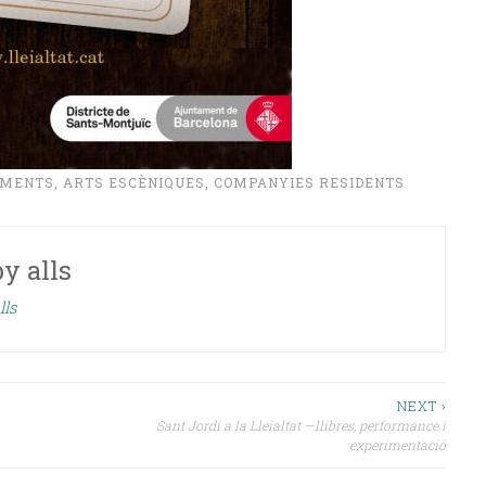
IMENTS
,
ARTS ESCÈNIQUES
,
COMPANYIES RESIDENTS
by
alls
lls
NEXT ›
Sant Jordi a la Lleialtat —llibres, performance i
experimentació