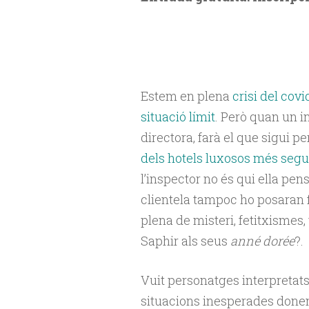
Estem en plena
crisi del covi
situació límit
. Però quan un in
directora, farà el que sigui p
dels hotels luxosos més segur
l’inspector no és qui ella pens
clientela tampoc ho posaran fà
plena de misteri, fetitxismes,
Saphir als seus
anné dorée
?.
Vuit personatges interpretats
situacions inesperades donen