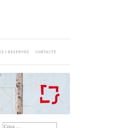
senca
peració
S I RESERVES
CONTACTE
Cerca: