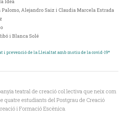
la Idea
 Palomo, Alejandro Saiz i Claudia Marcela Estrada
z
io
ibó i Blanca Solé
t i prevenció de la Lleialtat amb motiu de la covid-19*
nyia teatral de creació col.lectiva que neix com
 de quatre estudiants del Postgrau de Creació
Creació i Formació Escènica.