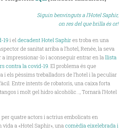
Siguin benvinguts a l’Hotel Saphir,
on res del que brilla és or!
d-19
i el
decadent Hotel Saphir
es troba en una
spector de sanitat arriba a l’hotel, Renée, la seva
er a impressionar-lo i aconseguir entrar en la
llista
s contra la covid-19
. El problema és que
a i els pèssims treballadors de l’hotel i la peculiar
cil. Entre intents de robatoris, una caixa forta
 tangos i molt gel hidro alcohòlic…, Tornarà l’Hotel
 per quatre actors i actrius embolicats en
 vida a «Hotel Saphir», una
comèdia eixelebrada i