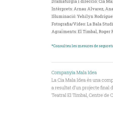
Dramatúrgia i direcció: Cia Ma
Intèrprets: Arnau Alvarez, Ana
Il·luminació: Yehilyn Rodrígue
Fotografia/Vídeo: La Bala Stud
Agraïments: El Timbal, Roger R
*Consulteu les mesures de segureta
Companyia Mala Idea
La Cia Mala Idea és una compa
a resultat d’un projecte final
Teatral El Timbal, Centre de 