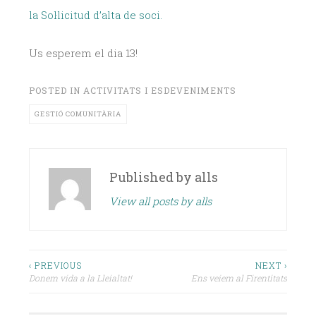
la Sol·licitud d’alta de soci.
Us esperem el dia 13!
POSTED IN
ACTIVITATS I ESDEVENIMENTS
GESTIÓ COMUNITÀRIA
Published by
alls
View all posts by alls
Navegació
‹ PREVIOUS
NEXT ›
Donem vida a la Lleialtat!
Ens veiem al Firentitats
d'entrades