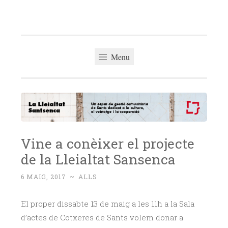
La Lleialtat
Skip
Un espai de gestió comunitària del barri de Sants
Santsenca
to
dedicat a la cultura, el veïnatge i la cooperació
content
Menu
Vine a conèixer el projecte
de la Lleialtat Sansenca
6 MAIG, 2017
~
ALLS
El proper dissabte 13 de maig a les 11h a la Sala
d’actes de Cotxeres de Sants volem donar a