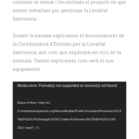
conèixer al veïnat i les entitats el projecte en que
estem treballant per gestionar la Lleialtat
Santsenca.
Durant la jornada explicarem el funcionament de
la Coordinadora d’Entitats per la Lleialtat
Santsenca, així com que implicarà ser soci de la
mateixa. També explicarem com serà el nou
equipament.
Reproductor
Media error: Format(s) not supported or source(s) not found
de
vídeo
Baixa el fitxer: http://et-
0.entitatstransparents.org/fitxers/lleialtat/Public/Jornades/Presentaci%C3
%B3%2013%20maig%202017/video%20invitaci%C3%B3%2013-05-
2017.mp4?_=1